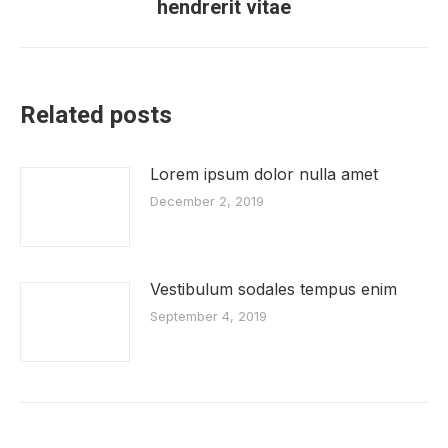
hendrerit vitae
post:
Related posts
Lorem ipsum dolor nulla amet
December 2, 2019
Vestibulum sodales tempus enim
September 4, 2019